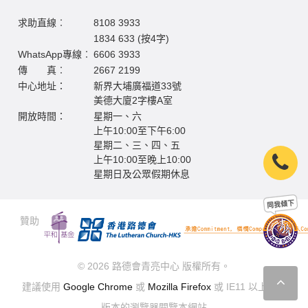
求助直線︰
8108 3933
1834 633 (按4字)
WhatsApp專線︰
6606 3933
傳 真︰
2667 2199
中心地址：
新界大埔廣福道33號
美德大廈2字樓A室
開放時間：
星期一、六
上午10:00至下午6:00
星期二、三、四、五
上午10:00至晚上10:00
星期日及公眾假期休息
贊助
© 2026 路德會青亮中心 版權所有。
建議使用
Google Chrome
或
Mozilla Firefox
或 IE11 以上最新
版本的瀏覽器閱覽本網站