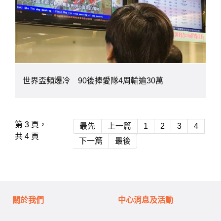
世界盃頻爆冷 90後捧愛隊4周輸逾30萬
第 3 頁，
最先
上一篇
1
2
3
4
共 4 頁
下一篇
最後
關於我們
中心消息及活動