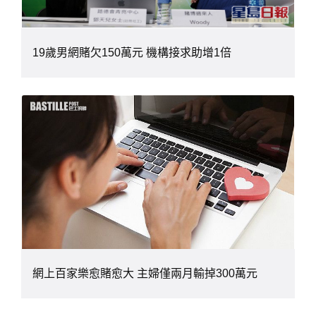
19歲男網賭欠150萬元 機構接求助增1倍
網上百家樂愈賭愈大 主婦僅兩月輸掉300萬元