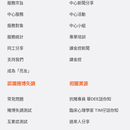
服務宗旨
中心新聞分享
中心服務
中心活動
服務對象
中心小組
服務統計
專業培訓
同工分享
課金控新聞
支持我們
課金控
成為「亮友」
認識賭博失調
相關資源
常見問題
抗賭專員 華DEE話你知
賭博失調測試
臨床心理學家 TIM仔話你知
互累症測試
過來人分享