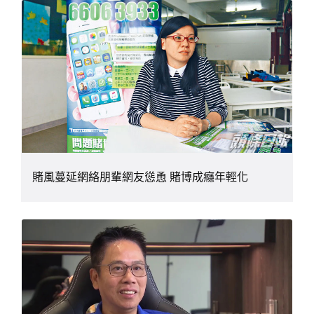
賭風蔓延網絡朋輩網友慫恿 賭博成癮年輕化