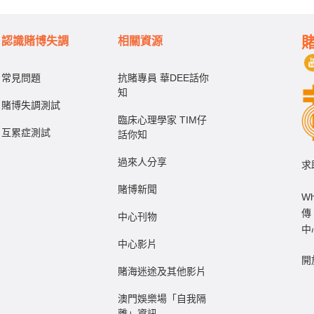
認識賭博失調
相關資源
常見問題
抗賭專員 華DEE話你
知
賭博失調測試
臨床心理學家 TIM仔
互累症測試
話你知
過來人分享
求
賭博新聞
W
傳
中心刊物
中
中心影片
開
賭海迷途及其他影片
澳門娛樂場「自我隔
離」資訊