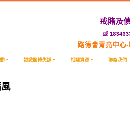
戒賭及債務
或 183463
路德會青亮中心
動
認識賭博失調
相關資源
聯絡我們
賭風
」