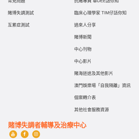
常見問題
抗賭專員 華DEE話你知
賭博失調測試
臨床心理學家 TIM仔話你知
互累症測試
過來人分享
賭博新聞
中心刊物
中心影片
賭海迷途及其他影片
澳門娛樂場「自我隔離」資訊
個案轉介表
其他社會服務資源
賭博失調者輔導及治療中心