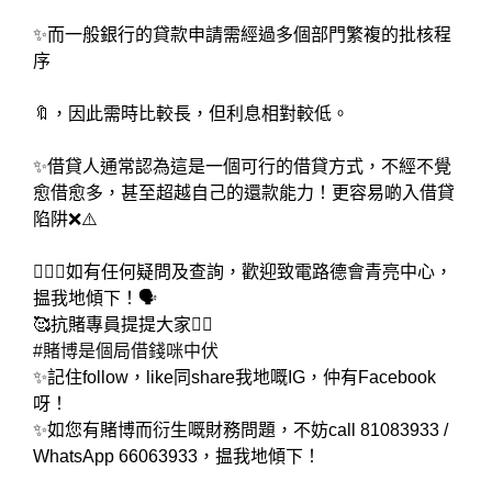
✨而一般銀行的貸款申請需經過多個部門繁複的批核程
序
🔖，因此需時比較長，但利息相對較低。
✨借貸人通常認為這是一個可行的借貸方式，不經不覺
愈借愈多，甚至超越自己的還款能力！更容易啲入借貸
陷阱❌⚠️
🙋🏻‍♂️如有任何疑問及查詢，歡迎致電路德會青亮中心，
揾我地傾下！🗣️
🥰抗賭專員提提大家👉🏻
#賭博是個局借錢咪中伏
✨記住follow，like同share我地嘅IG，仲有Facebook
呀！
✨如您有賭博而衍生嘅財務問題，不妨call 81083933 /
WhatsApp 66063933，揾我地傾下！