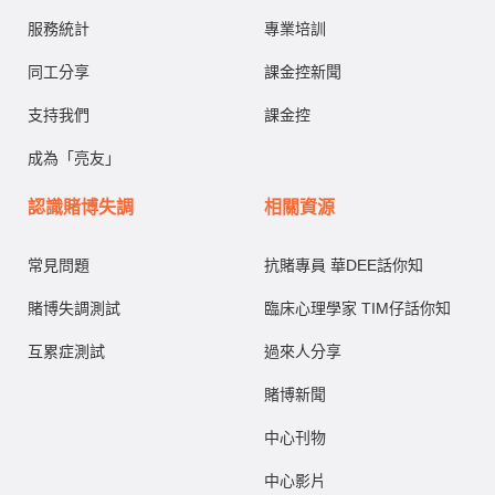
服務統計
專業培訓
同工分享
課金控新聞
支持我們
課金控
成為「亮友」
認識賭博失調
相關資源
常見問題
抗賭專員 華DEE話你知
賭博失調測試
臨床心理學家 TIM仔話你知
互累症測試
過來人分享
賭博新聞
中心刊物
中心影片