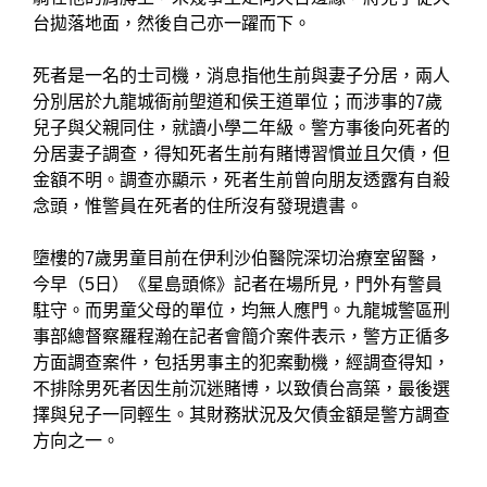
台拋落地面，然後自己亦一躍而下。
死者是一名的士司機，消息指他生前與妻子分居，兩人
分別居於九龍城衙前塱道和侯王道單位；而涉事的7歲
兒子與父親同住，就讀小學二年級。警方事後向死者的
分居妻子調查，得知死者生前有賭博習慣並且欠債，但
金額不明。調查亦顯示，死者生前曾向朋友透露有自殺
念頭，惟警員在死者的住所沒有發現遺書。
墮樓的7歲男童目前在伊利沙伯醫院深切治療室留醫，
今早（5日）《星島頭條》記者在場所見，門外有警員
駐守。而男童父母的單位，均無人應門。九龍城警區刑
事部總督察羅程瀚在記者會簡介案件表示，警方正循多
方面調查案件，包括男事主的犯案動機，經調查得知，
不排除男死者因生前沉迷賭博，以致債台高築，最後選
擇與兒子一同輕生。其財務狀況及欠債金額是警方調查
方向之一。