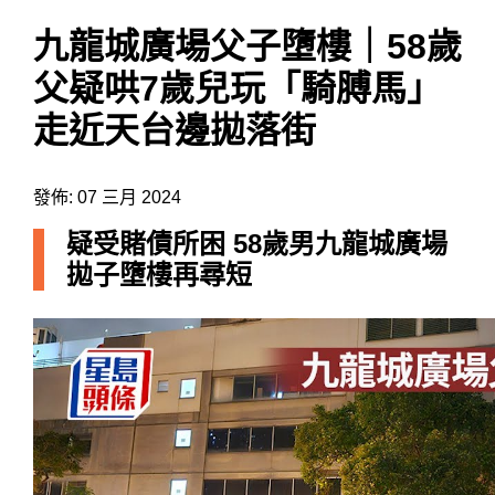
九龍城廣場父子墮樓｜58歲
父疑哄7歲兒玩「騎膊馬」
走近天台邊拋落街
發佈: 07 三月 2024
疑受賭債所困 58歲男九龍城廣場
拋子墮樓再尋短