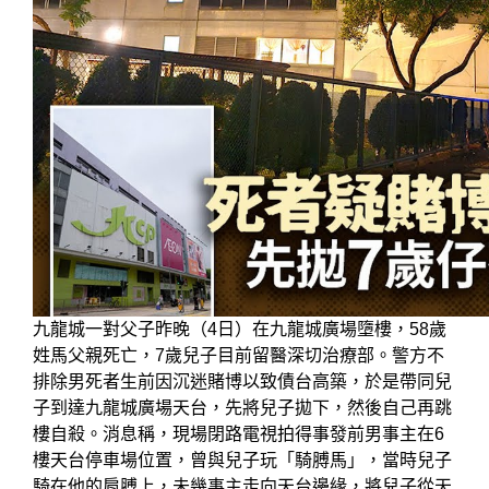
九龍城一對父子昨晚（4日）在九龍城廣場墮樓，58歲
姓馬父親死亡，7歲兒子目前留醫深切治療部。警方不
排除男死者生前因沉迷賭博以致債台高築，於是帶同兒
子到達九龍城廣場天台，先將兒子拋下，然後自己再跳
樓自殺。消息稱，現場閉路電視拍得事發前男事主在6
樓天台停車場位置，曾與兒子玩「騎膊馬」，當時兒子
騎在他的肩膊上，未幾事主走向天台邊緣，將兒子從天