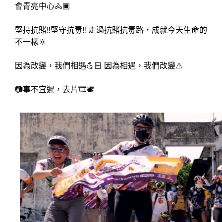
會青亮中心🚴🏿
堅持抗賭‼️堅守抗毒‼️ 走過抗賭抗毒路，成就今天生命的
不一樣🔆
因為改變，我們相遇💪🏻 因為相遇，我們改變⚠️
📷事不宜遲，去片🎞📽