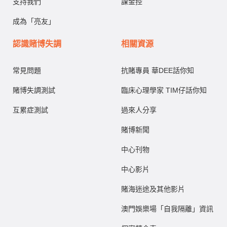
支持我們
課金控
成為「亮友」
認識賭博失調
相關資源
常見問題
抗賭專員 華DEE話你知
賭博失調測試
臨床心理學家 TIM仔話你知
互累症測試
過來人分享
賭博新聞
中心刊物
中心影片
賭海迷途及其他影片
澳門娛樂場「自我隔離」資訊