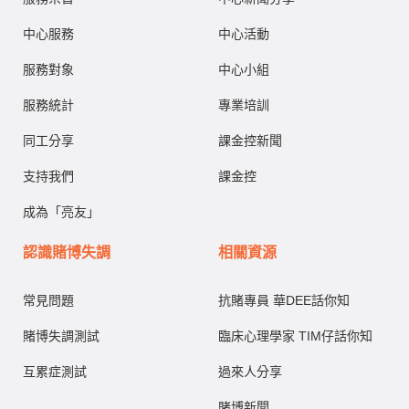
中心服務
中心活動
服務對象
中心小組
服務統計
專業培訓
同工分享
課金控新聞
支持我們
課金控
成為「亮友」
認識賭博失調
相關資源
常見問題
抗賭專員 華DEE話你知
賭博失調測試
臨床心理學家 TIM仔話你知
互累症測試
過來人分享
賭博新聞