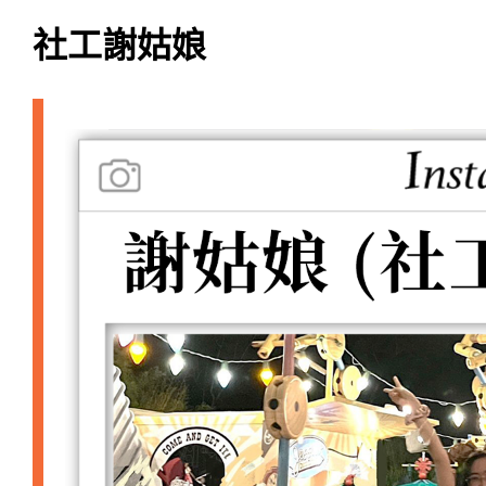
社工謝姑娘