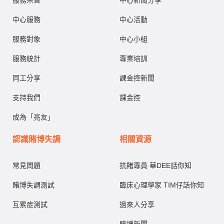
服務宗旨
中心新聞分享
中心服務
中心活動
服務對象
中心小組
服務統計
專業培訓
同工分享
課金控新聞
支持我們
課金控
成為「亮友」
認識賭博失調
相關資源
常見問題
抗賭專員 華DEE話你知
賭博失調測試
臨床心理學家 TIM仔話你知
互累症測試
過來人分享